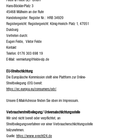
Felde & Felde SLP GmbH
Hans-Böckler-Platz 3
45468 Mülheim an der Ruhr
Handelsregister: Register Nr.: HRB 34920
Registergericht: Registergericht: König-Heirich- Platz 1, 47051
Duisburg
Vertreten durch:
Eugen Felde, Viktor Felde
Kontakt
Telefon:
0176 303 698 19
E-Mail: vermietung@felde-slp.de
EU-Streitschlichtung
Die Europäische Kommission stellt eine Plattform zur Online-
Streitbeilegung (OS) bereit:
https://ec.europa.eu/consumers/odr/
.
Unsere E-Mail-Adresse finden Sie oben im Impressum.
Verbraucher­streit­beilegung/ Universal­schlichtungs­stelle
Wir sind nicht bereit oder verpflichtet, an
Streitbeilegungsverfahren vor einer Verbraucherschlichtungsstelle
teilzunehmen.
Quelle:
https://www.e-recht24.de