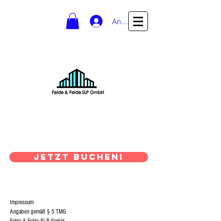
Anmelden
vermietung@felde-slp.de
Semen Polevskiy: 0178 /
5052296
Julian Esch: 0176 /
16468918
JETZT BUCHEN!
Impressum
Angaben gemäß § 5 TMG