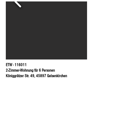
ETW - 116011
2-Zimmer-Wohnung für 6 Personen
Königgrätzer Str. 49, 45897 Gelsenkirchen
Die Wohnung verfügt über zwei Schlafzimmer
mit jeweils drei Einzelbetten und einem großem
internetfähigen Fernseher.
Vollausgestattete Küche
(incl.
Geschirr/Küchenutensilien) Cerankochfeld,
Backofen, Kaffeemaschine.
Ein Badezimmer mit Dusche, Badewanne, WC,