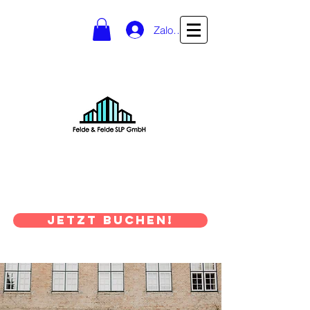
Zaloguj się
vermietung@felde-slp.de
Semen Polevskiy: 0178 /
5052296
Julian Esch: 0176 /
16468918
JETZT BUCHEN!