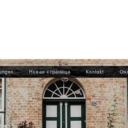
vermietung@felde-slp.de
Semen Polevskiy: 0178 / 5052296
Julian Esch: 0176 / 16468918
ungen
Новая страница
Kontakt
Он
rwohnungen in Duisburg - Frieme