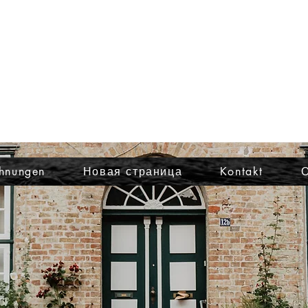
vermietung@felde-slp.de
Semen Polevskiy: 0178 / 5052296
Julian Esch: 0176 / 16468918
hnungen
Новая страница
Kontakt
О