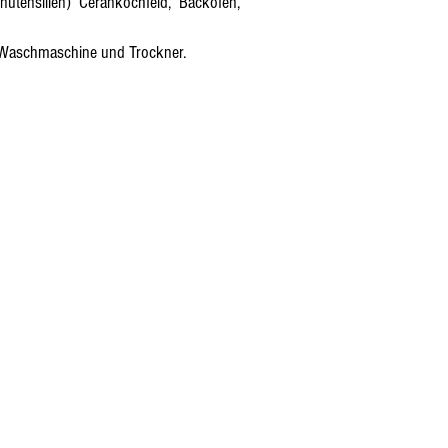
nutensilien) Cerankochfeld, Backofen,
Waschmaschine und Trockner.