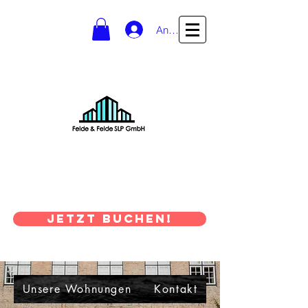
Anmelden
vermietung@felde-slp.de
Semen Polevskiy: 0178 /
5052296
Julian Esch: 0176 /
16468918
JETZT BUCHEN!
Unsere Wohnungen
Kontakt